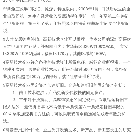
2
“两免三减半”(取消)。原深圳特区以内，2008年1月1日以后成立的企
业自取得第一笔生产经营收入所属纳税年度起，第一年至第二年免征
企业所得税，第三年至第五年按照25%的法定税率减半征收企业所得
税。
3
人才安居购房补贴。高新技术企业可以推荐一位本公司的深圳高层次
人才申请奖励补贴，补贴标准为：龙华新区320W(100%配套)，宝安
区320W(100%配套)，福田区170万，其他区域均160W。
4
高新技术企业符合条件的技术转让所得免征、减征企业所得税。一个
纳税年度内，居民企业技术转让所得不超过500万元的部分，免征企
业所得税;超过500万元的部分，减半征收企业所得税。
5
高新技术企业固定资产加速折旧。允许加速折旧的固定资产包括：
1、由于技术进步，产品更新换代较快的固定资产;
2、常年处于强震动、高腐蚀状态的固定资产。采取缩短折旧年
限方法的，最低折旧年限不得低于本条例第六十条规定折旧年限的
60%;采取加速折旧方法的，可以采取双倍余额递减法或者年数总和
法。
6
研发费用加计扣除。企业为开发新技术、新产品、新工艺发生的研究